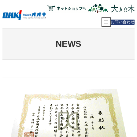
内
容
を
ス
お問い合わせ
キ
ッ
プ
NEWS