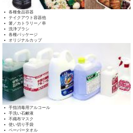
各種食品容器
テイクアウト容器他
箸／カトラリー／串
洗浄ブラシ
各種パッケージ
オリジナルカップ
手指消毒用アルコール
手洗い石鹸液
不織布マスク
使い切り手袋
ペーパータオル