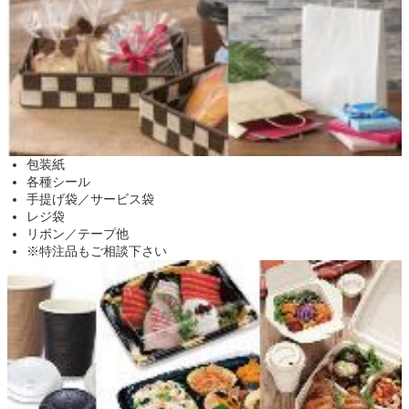
包装紙
各種シール
手提げ袋／サービス袋
レジ袋
リボン／テープ他
※特注品もご相談下さい