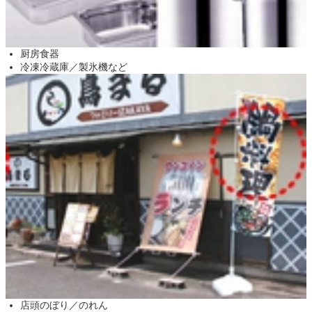
厨房食器
冷凍冷蔵庫／製氷機など
店頭のぼり／のれん