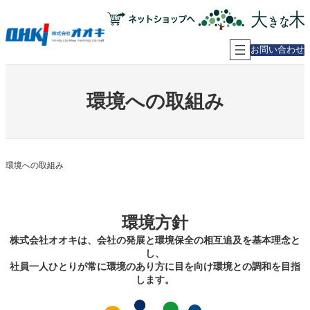
内
容
を
ス
お問い合わせ
キ
ッ
プ
環境への取組み
環境への取組み
環境方針
株式会社オオキは、会社の発展と環境保全の相互追及を基本理念と
し、
社員一人ひとりが常に環境のあり方に目を向け環境との調和を目指
します。