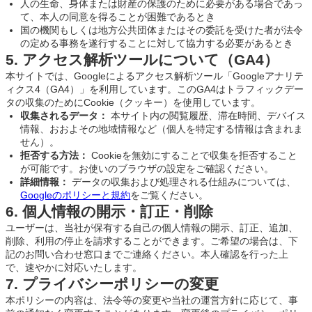
人の生命、身体または財産の保護のために必要がある場合であっ
て、本人の同意を得ることが困難であるとき
国の機関もしくは地方公共団体またはその委託を受けた者が法令
の定める事務を遂行することに対して協力する必要があるとき
5. アクセス解析ツールについて（GA4）
本サイトでは、Googleによるアクセス解析ツール「Googleアナリテ
ィクス4（GA4）」を利用しています。このGA4はトラフィックデー
タの収集のためにCookie（クッキー）を使用しています。
収集されるデータ：
本サイト内の閲覧履歴、滞在時間、デバイス
情報、おおよその地域情報など（個人を特定する情報は含まれま
せん）。
拒否する方法：
Cookieを無効にすることで収集を拒否すること
が可能です。お使いのブラウザの設定をご確認ください。
詳細情報：
データの収集および処理される仕組みについては、
Googleのポリシーと規約
をご覧ください。
6. 個人情報の開示・訂正・削除
ユーザーは、当社が保有する自己の個人情報の開示、訂正、追加、
削除、利用の停止を請求することができます。ご希望の場合は、下
記のお問い合わせ窓口までご連絡ください。本人確認を行った上
で、速やかに対応いたします。
7. プライバシーポリシーの変更
本ポリシーの内容は、法令等の変更や当社の運営方針に応じて、事