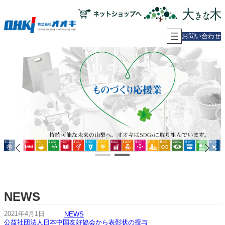
内
容
を
ス
お問い合わせ
キ
ッ
プ
NEWS
2021年4月1日
NEWS
公益社団法人日本中国友好協会から表彰状の授与