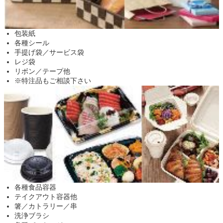
包装紙
各種シール
手提げ袋／サービス袋
レジ袋
リボン／テープ他
※特注品もご相談下さい
各種食品容器
テイクアウト容器他
箸／カトラリー／串
洗浄ブラシ