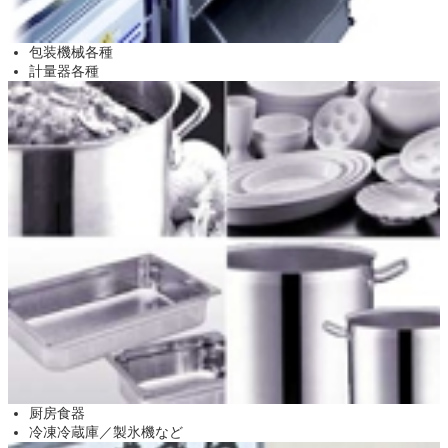
包装機械各種
計量器各種
厨房食器
冷凍冷蔵庫／製氷機など