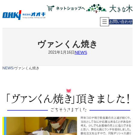
内
容
を
ス
お問い合わせ
キ
ッ
プ
ヴァンくん焼き
NEWS
2021年1月16日
NEWS
/
ヴァンくん焼き