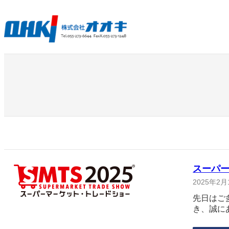
内
容
を
ス
キ
ッ
プ
スーパー
2025年2月
先日はご
き、誠に