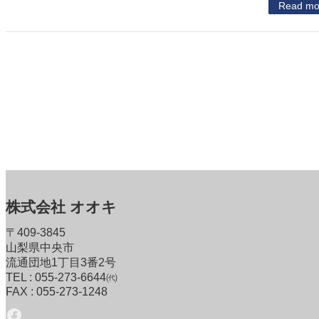
Read mo
株式会社 オオキ
〒409-3845
山梨県中央市
流通団地1丁目3番2号
TEL : 055-273-6644㈹
FAX : 055-273-1248
Facebook