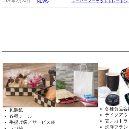
2026年2月24日
スーパーマーケットトレードショ
NEWS
各種食品容
包装紙
テイクアウ
各種シール
箸／カトラ
手提げ袋／サービス袋
洗浄ブラシ
レジ袋