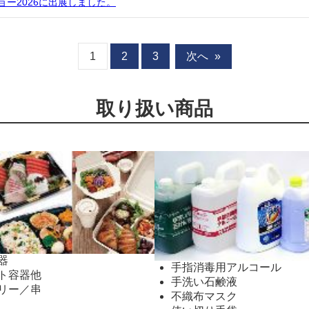
ー2026に出展しました。
1
2
3
次へ
»
取り扱い商品
器
手指消毒用アルコール
ト容器他
手洗い石鹸液
リー／串
不織布マスク