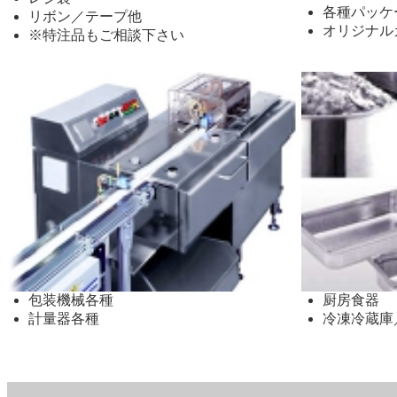
各種パッケ
リボン／テープ他
オリジナル
※特注品もご相談下さい
包装機械各種
厨房食器
計量器各種
冷凍冷蔵庫