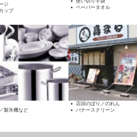
使い切り手袋
ージ
ペーパータオル
カップ
店頭のぼり／のれん
／製氷機など
バナースクリーン