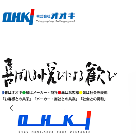
内
容
を
ス
キ
ッ
プ